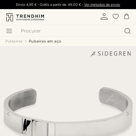
Envio
4,95 €
- Grátis a partir de
49,00 €
-
Ver métodos de envio
Procurar
Pulseiras
Pulseiras em aço