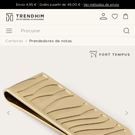
Envio
4,95 €
- Grátis a partir de
49,00 €
-
Ver métodos de envio
Procurar
Carteiras
Prendedores de notas