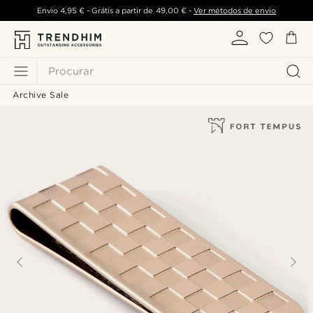
Envio
4,95 €
- Grátis a partir de
49,00 €
-
Ver métodos de envio
Procurar
Archive Sale