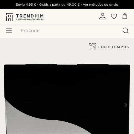
Envio
4,95 €
- Grátis a partir de
49,00 €
-
Ver métodos de envio
Procurar