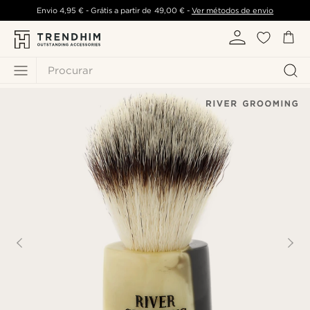
Envio
4,95 €
- Grátis a partir de
49,00 €
-
Ver métodos de envio
Procurar