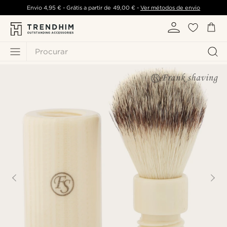
Envio
4,95 €
- Grátis a partir de
49,00 €
-
Ver métodos de envio
Procurar