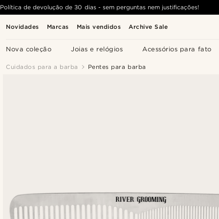
Política de devolução de 30 dias - sem perguntas nem justificações!
Novidades
Marcas
Mais vendidos
Archive Sale
Nova coleção
Joias e relógios
Acessórios para fato
Cuidados para a barba
Pentes para barba