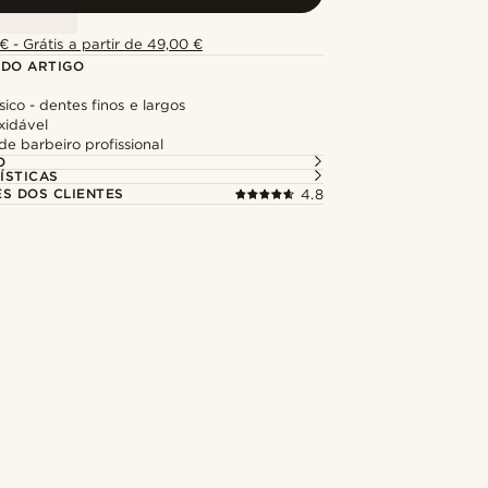
€ - Grátis a partir de 49,00 €
 DO ARTIGO
sico - dentes finos e largos
xidável
e barbeiro profissional
O
ÍSTICAS
ES DOS CLIENTES
4.8