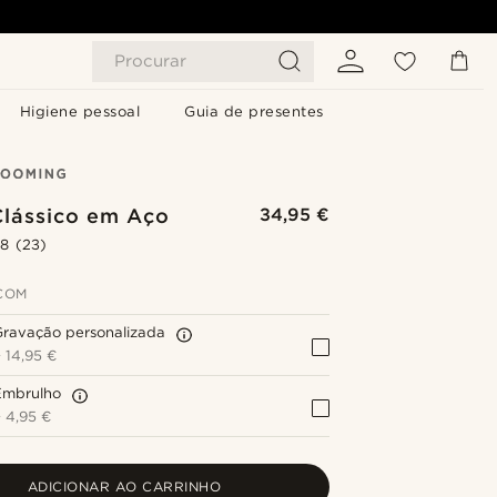
Procurar
Higiene pessoal
Guia de presentes
Clássico em Aço
34,95 €
.8
(23)
COM
Gravação personalizada
+
14,95 €
Embrulho
+
4,95 €
ADICIONAR AO CARRINHO