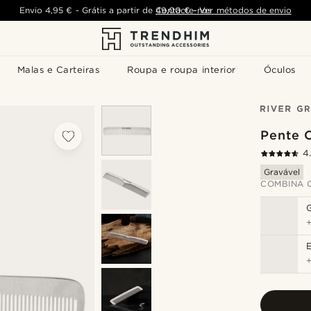
Envio
4,95 €
-
Grátis a partir de
Contacte-nos
49,00 €
-
Ver métodos de envio
Malas e Carteiras
Roupa e roupa interior
Óculos
Pente 
4
Gravável
COMBINA 