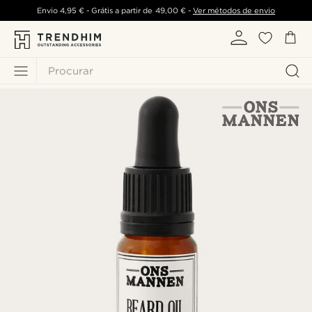
Envio
4,95 €
- Grátis a partir de
49,00 €
-
Ver métodos de envio
Procurar