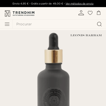
Envio
4,95 €
- Grátis a partir de
49,00 €
-
Ver métodos de envio
Procurar