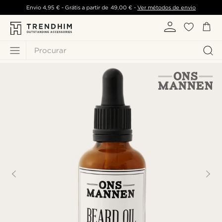
Envio
4,95 €
- Grátis a partir de
49,00 €
-
Ver métodos de envio
Procurar