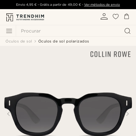
Envio
4,95 €
- Grátis a partir de
49,00 €
-
Ver métodos de envio
Procurar
Óculos de sol
Óculos de sol polarizados