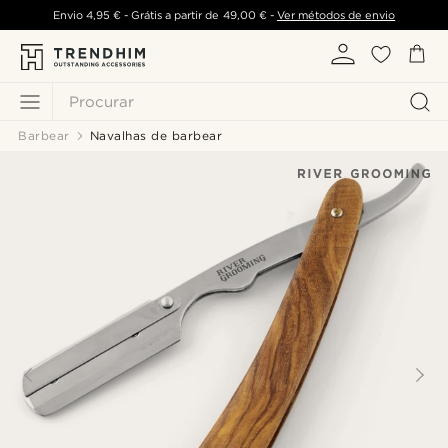
Envio
4,95 €
- Grátis a partir de
49,00 €
-
Ver métodos de envio
Procurar
Barbear
Navalhas de barbear