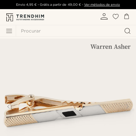
Envio
4,95 €
- Grátis a partir de
49,00 €
-
Ver métodos de envio
Procurar