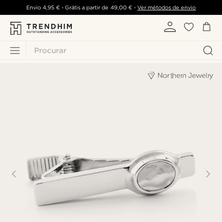
Envio
4,95 €
- Grátis a partir de
49,00 €
-
Ver métodos de envio
Procurar