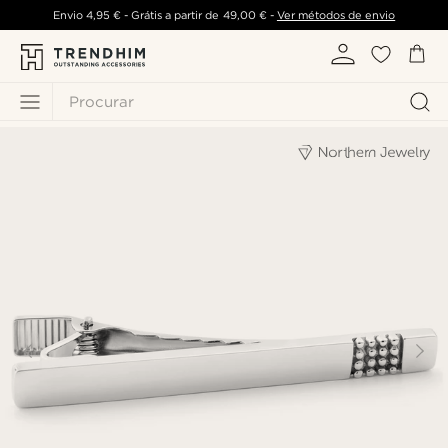
Envio
4,95 €
- Grátis a partir de
49,00 €
-
Ver métodos de envio
Procurar