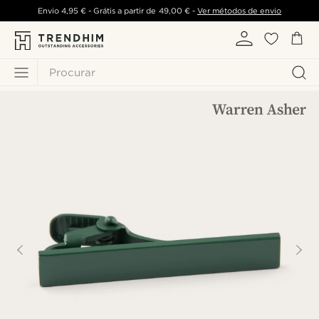
Envio
4,95 €
- Grátis a partir de
49,00 €
-
Ver métodos de envio
Procurar