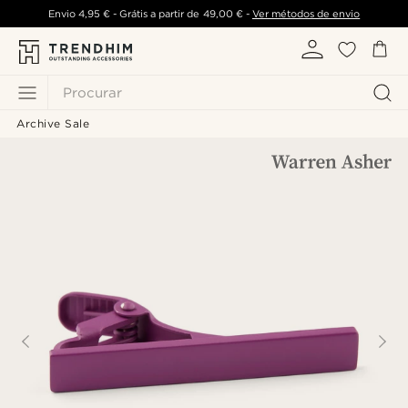
Envio
4,95 €
- Grátis a partir de
49,00 €
-
Ver métodos de envio
Procurar
Archive Sale