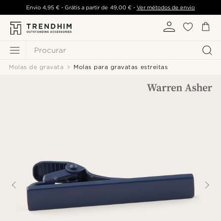
Envio
4,95 €
- Grátis a partir de
49,00 €
-
Ver métodos de envio
Procurar
Molas de gravata
Molas para gravatas estreitas