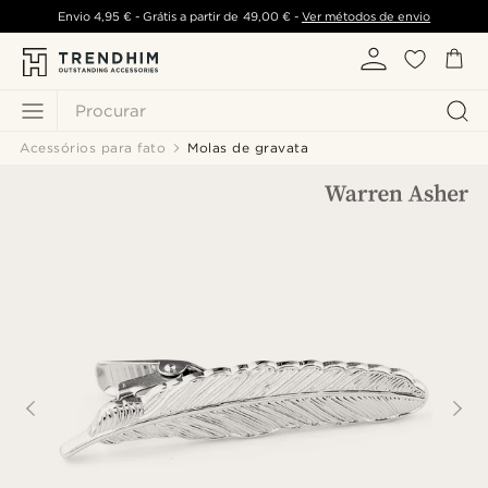
Envio
4,95 €
- Grátis a partir de
49,00 €
-
Ver métodos de envio
Procurar
Acessórios para fato
Molas de gravata