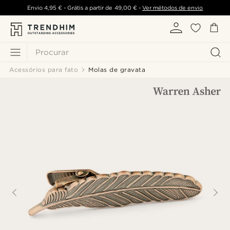
Envio
4,95 €
- Grátis a partir de
49,00 €
-
Ver métodos de envio
Procurar
Acessórios para fato
Molas de gravata