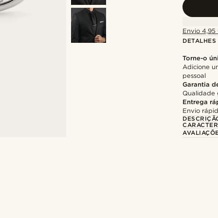
Envio 4,95 
DETALHES
Torne-o ún
Adicione u
pessoal
Garantia d
Qualidade 
Entrega rá
Envio rápid
DESCRIÇÃ
CARACTER
AVALIAÇÕ