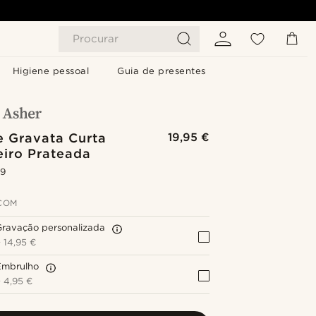
Procurar
Higiene pessoal
Guia de presentes
e Gravata Curta
19,95 €
eiro Prateada
.9
COM
Gravação personalizada
+
14,95 €
Embrulho
+
4,95 €