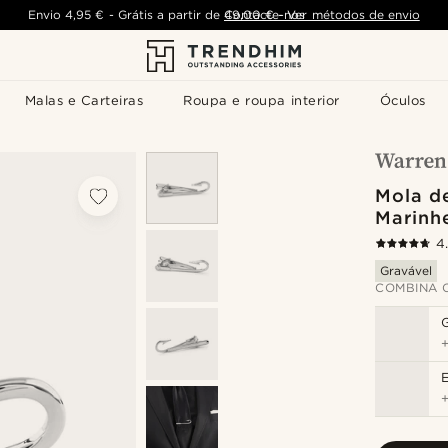
Envio
4,95 €
-
Grátis a partir de
Contacte-nos
49,00 €
-
Ver métodos de envio
Malas e Carteiras
Roupa e roupa interior
Óculos
Mola d
Marinh
4
Gravável
COMBINA 