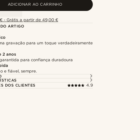
ADICIONAR AO CARRINHO
€ - Grátis a partir de 49,00 €
 DO ARTIGO
ico
ma gravação para um toque verdadeiramente
e 2 anos
garantida para confiança duradoura
pida
o e fiável, sempre.
O
ÍSTICAS
ES DOS CLIENTES
4.9