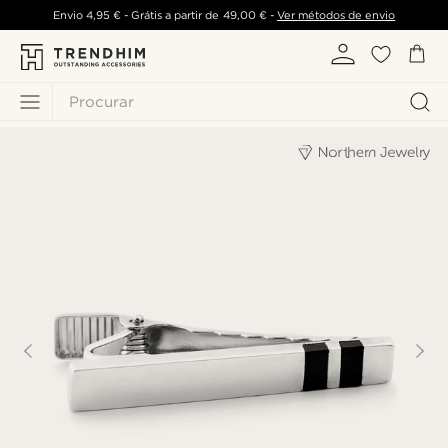
Envio
4,95 €
- Grátis a partir de
49,00 €
-
Ver métodos de envio
Procurar