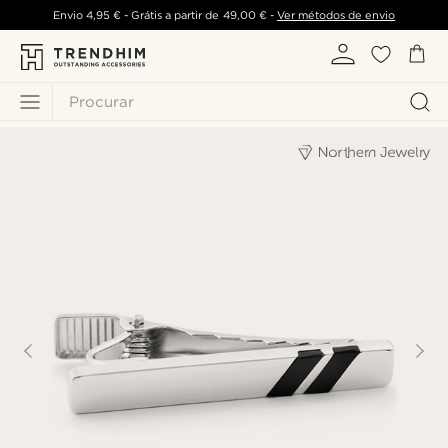
Envio
4,95 €
- Grátis a partir de
49,00 €
-
Ver métodos de envio
Procurar