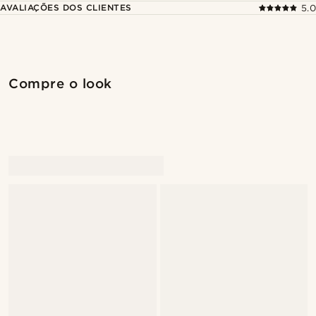
AVALIAÇÕES DOS CLIENTES
5.0
Compre o look
Compr
Compre o look
@kevinmistryy
@daniigarciia01