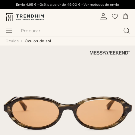
Envio
4,95 €
- Grátis a partir de
49,00 €
-
Ver métodos de envio
Procurar
Óculos
Óculos de sol