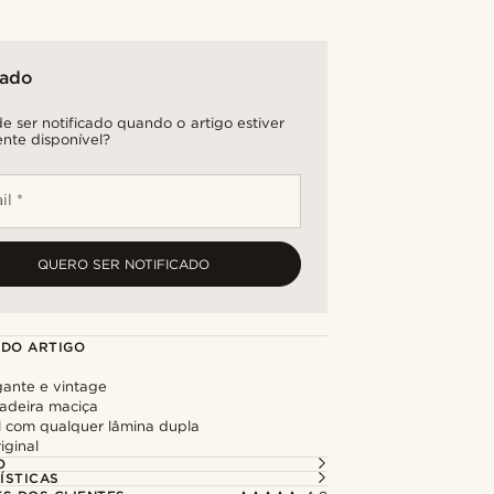
tado
e ser notificado quando o artigo estiver
nte disponível?
il *
QUERO SER NOTIFICADO
 DO ARTIGO
gante e vintage
adeira maciça
 com qualquer lâmina dupla
iginal
O
ÍSTICAS