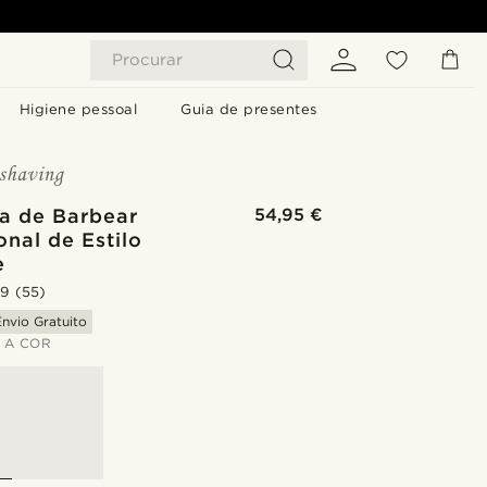
Procurar
Higiene pessoal
Guia de presentes
a de Barbear
54,95 €
onal de Estilo
e
.9
(55)
Envio Gratuito
 A COR