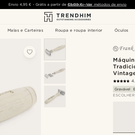
Envio
4,95 €
-
Grátis a partir de
Contacte-nos
49,00 €
-
Ver métodos de envio
Malas e Carteiras
Roupa e roupa interior
Óculos
Máquin
Tradici
Vintag
4
Gravável
ESCOLHER