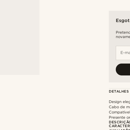
Esgo
Pretend
novame
E-ma
DETALHES
Design ele
Cabo de m
Compatível
Presente or
DESCRIÇÃ
CARACTER