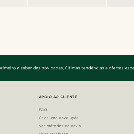
primeiro a saber das novidades, últimas tendências e ofertas espe
APOIO AO CLIENTE
FAQ
Criar uma devolução
Ver métodos de envio
Livre resolução