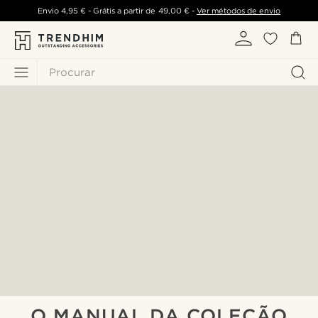
Envio
4,95 €
- Grátis a partir de
49,00 €
-
Ver métodos de envio
Procurar
O MANUAL DA COLEÇÃO