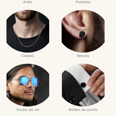
Anéis
Pulseiras
Colares
Brincos
Óculos de sol
Botões de punho