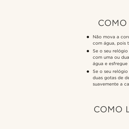
COMO 
Não mova a coro
com água, pois t
Se o seu relógi
com uma ou duas
água e esfregue
Se o seu relógi
duas gotas de d
suavemente a ca
COMO L