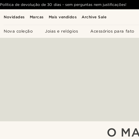
Política de devolução de 30 dias - sem perguntas nem justificações!
Novidades
Marcas
Mais vendidos
Archive Sale
Nova coleção
Joias e relógios
Acessórios para fato
O M