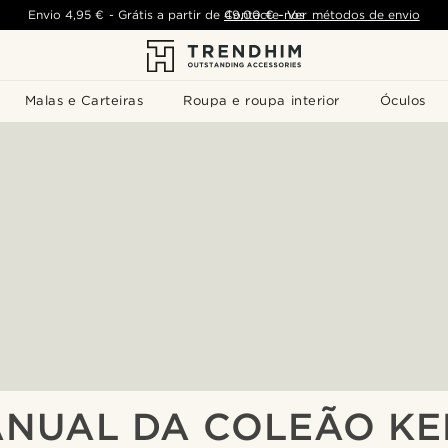
Envio
4,95 €
-
Grátis a partir de
Contacte-nos
49,00 €
-
Ver métodos de envio
Malas e Carteiras
Roupa e roupa interior
Óculos
ANUAL DA COLEÃO KE