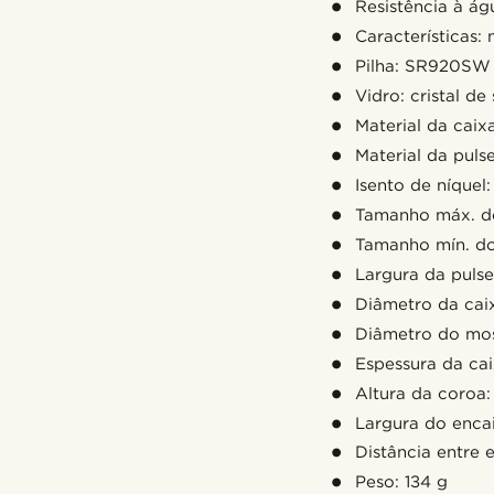
Resistência à á
Características: 
Pilha: SR920SW
Vidro: cristal de 
Material da caix
Material da pulse
Isento de níquel
Tamanho máx. do
Tamanho mín. do
Largura da puls
Diâmetro da cai
Diâmetro do mo
Espessura da ca
Altura da coroa
Largura do enca
Distância entre 
Peso: 134 g