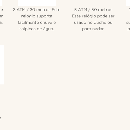
te
3 ATM / 30 metros Este
5 ATM / 50 metros
ar
relógio suporta
Este relógio pode ser
a.
facilmente chuva e
usado no duche ou
s
salpicos de água.
para nadar.
p
o