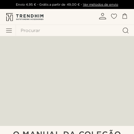
Envio
4,95 €
- Grátis a partir de
49,00 €
-
Ver métodos de envio
Procurar