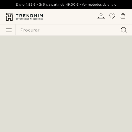
Envio
4,95 €
- Grátis a partir de
49,00 €
-
Ver métodos de envio
Procurar