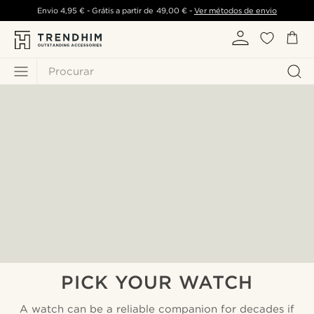
Envio
4,95 €
- Grátis a partir de
49,00 €
-
Ver métodos de envio
Procurar
PICK YOUR WATCH
A watch can be a reliable companion for decades if