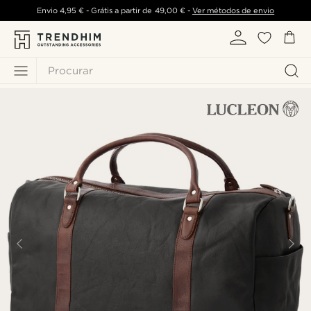
Envio
4,95 €
- Grátis a partir de
49,00 €
-
Ver métodos de envio
Procurar