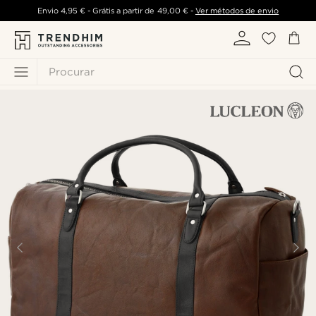
Envio
4,95 €
- Grátis a partir de
49,00 €
-
Ver métodos de envio
Procurar