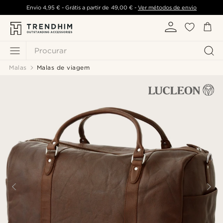
Envio
4,95 €
- Grátis a partir de
49,00 €
-
Ver métodos de envio
Procurar
Malas
Malas de viagem