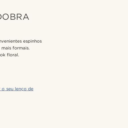
 DOBRA
nvenientes espinhos
 mais formais.
k floral.
 o seu lenço de