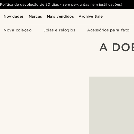
Política de devolução de 30 dias - sem perguntas nem justificações!
Novidades
Marcas
Mais vendidos
Archive Sale
Nova coleção
Joias e relógios
Acessórios para fato
A DO