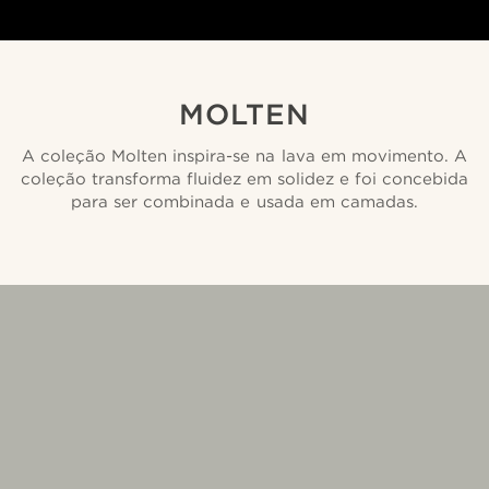
MOLTEN
A coleção Molten inspira-se na lava em movimento. A
coleção transforma fluidez em solidez e foi concebida
para ser combinada e usada em camadas.