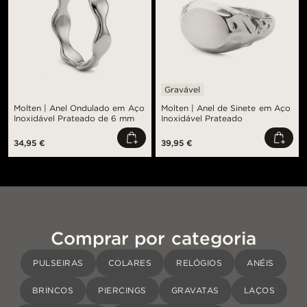
Gravável
Molten | Anel Ondulado em Aço
Molten | Anel de Sinete em Aço
Inoxidável Prateado de 6 mm
Inoxidável Prateado
34,95 €
39,95 €
Comprar por categoria
PULSEIRAS
COLARES
RELÓGIOS
ANÉIS
BRINCOS
PIERCINGS
GRAVATAS
LAÇOS