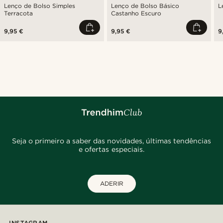
Lenço de Bolso Simples
Lenço de Bolso Básico
L
Terracota
Castanho Escuro
9,95 €
9,95 €
9
Seja o primeiro a saber das novidades, últimas tendências
e ofertas especiais.
ADERIR
INSTAGRAM