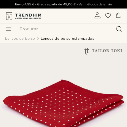
Envio
4,95 €
- Grátis a partir de
49,00 €
-
Ver métodos de envio
Procurar
Lenços de bolso
Lenços de bolso estampados