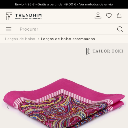
Envio
4,95 €
- Grátis a partir de
49,00 €
-
Ver métodos de envio
Procurar
Lenços de bolso
Lenços de bolso estampados