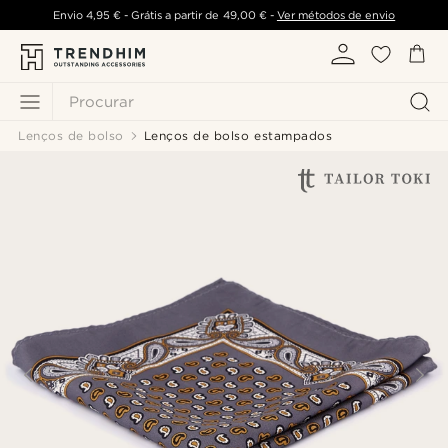
Envio
4,95 €
- Grátis a partir de
49,00 €
-
Ver métodos de envio
Procurar
Lenços de bolso
Lenços de bolso estampados