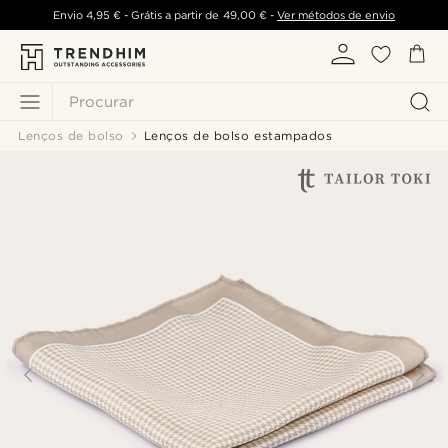
Envio
4,95 €
- Grátis a partir de
49,00 €
-
Ver métodos de envio
Procurar
Lenços de bolso
Lenços de bolso estampados