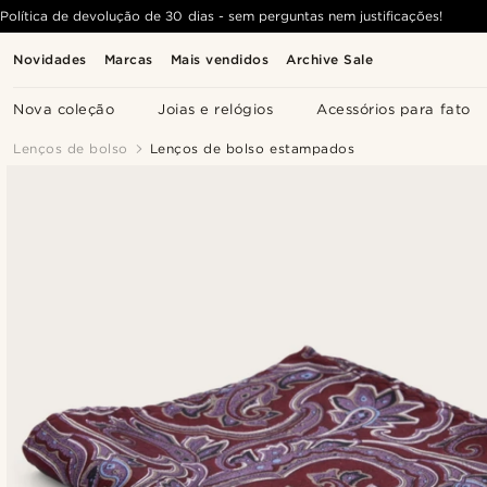
Política de devolução de 30 dias - sem perguntas nem justificações!
Novidades
Marcas
Mais vendidos
Archive Sale
Nova coleção
Joias e relógios
Acessórios para fato
Lenços de bolso
Lenços de bolso estampados