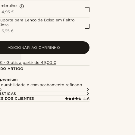
Embrulho
+
4,95 €
uporte para Lenço de Bolso em Feltro
Cinza
+
6,95 €
ADICIONAR AO CARRINHO
€ - Grátis a partir de 49,00 €
 DO ARTIGO
 premium
 durabilidade e com acabamento refinado
O
ÍSTICAS
ES DOS CLIENTES
4.6