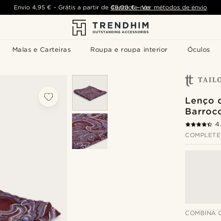
Envio
4,95 €
-
Grátis a partir de
Contacte-nos
49,00 €
-
Ver métodos de envio
Malas e Carteiras
Roupa e roupa interior
Óculos
Lenço 
Barroc
4
COMPLETE
COMBINA 