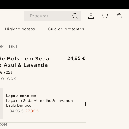
Procurar
Higiene pessoal
Guia de presentes
de Bolso em Seda
24,95 €
o Azul & Lavanda
.6
(22)
 O LOOK
Laço a condizer
Laço em Seda Vermelho & Lavanda
Estilo Barroco
+
34,95 €
27,96 €
COM