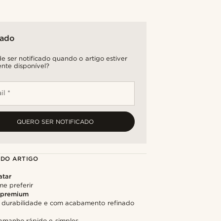
tado
e ser notificado quando o artigo estiver
nte disponível?
il *
QUERO SER NOTIFICADO
 DO ARTIGO
atar
me preferir
 premium
 durabilidade e com acabamento refinado
tamanho rápido e simples