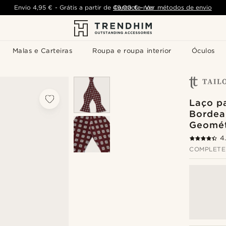
Envio
4,95 €
-
Grátis a partir de
Contacte-nos
49,00 €
-
Ver métodos de envio
Malas e Carteiras
Roupa e roupa interior
Óculos
Laço p
Bordea
Geomét
4
COMPLETE