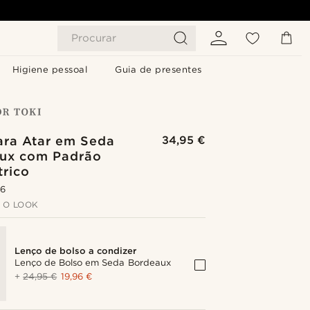
Procurar
Higiene pessoal
Guia de presentes
ara Atar em Seda
34,95 €
ux com Padrão
rico
.6
 O LOOK
Lenço de bolso a condizer
Lenço de Bolso em Seda Bordeaux
+
24,95 €
19,96 €