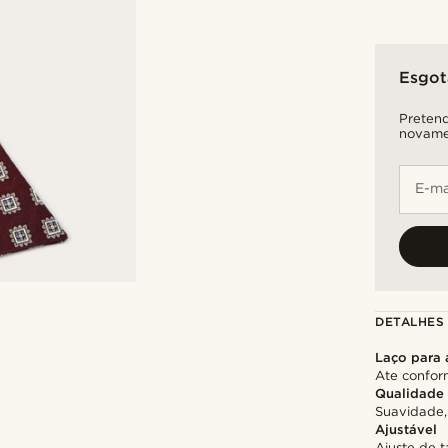
Esgo
Pretend
novame
E-ma
DETALHES
Laço para 
Ate confor
Qualidade
Suavidade,
Ajustável
Ajuste de 