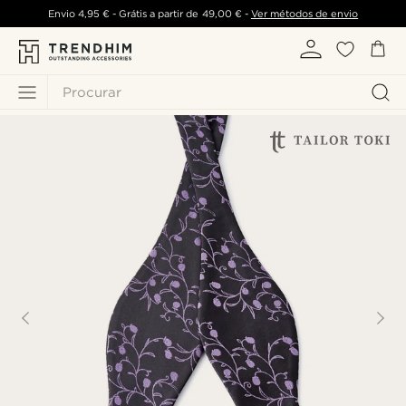
Envio
4,95 €
- Grátis a partir de
49,00 €
-
Ver métodos de envio
Procurar