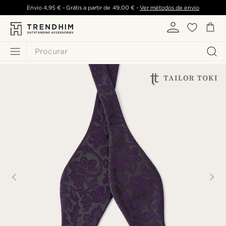
Envio
4,95 €
- Grátis a partir de
49,00 €
-
Ver métodos de envio
Procurar