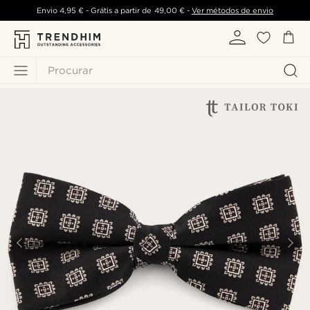
Envio
4,95 €
- Grátis a partir de
49,00 €
-
Ver métodos de envio
Procurar