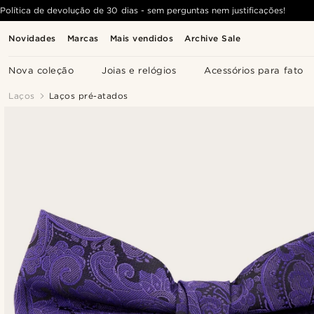
Política de devolução de 30 dias - sem perguntas nem justificações!
Novidades
Marcas
Mais vendidos
Archive Sale
Nova coleção
Joias e relógios
Acessórios para fato
Laços
Laços pré-atados