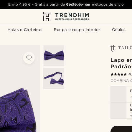
Envio
4,95 €
-
Grátis a partir de
Contacte-nos
49,00 €
-
Ver métodos de envio
Malas e Carteiras
Roupa e roupa interior
Óculos
Laço e
Padrão
4
COMBINA 
I