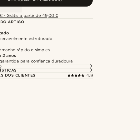
€ - Grátis a partir de 49,00 €
 DO ARTIGO
tado
ecavelmente estruturado
tamanho rápido e simples
e 2 anos
garantida para confiança duradoura
O
ÍSTICAS
ES DOS CLIENTES
4.9