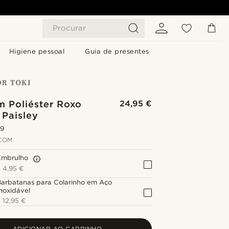
Procurar
Higiene pessoal
Guia de presentes
m Poliéster Roxo
24,95 €
 Paisley
.9
COM
Embrulho
+
4,95 €
Barbatanas para Colarinho em Aço
noxidável
+
12,95 €
ADICIONAR AO CARRINHO