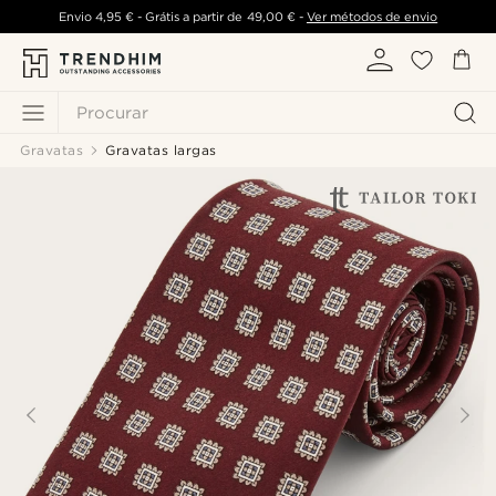
Envio
4,95 €
- Grátis a partir de
49,00 €
-
Ver métodos de envio
Procurar
Gravatas
Gravatas largas