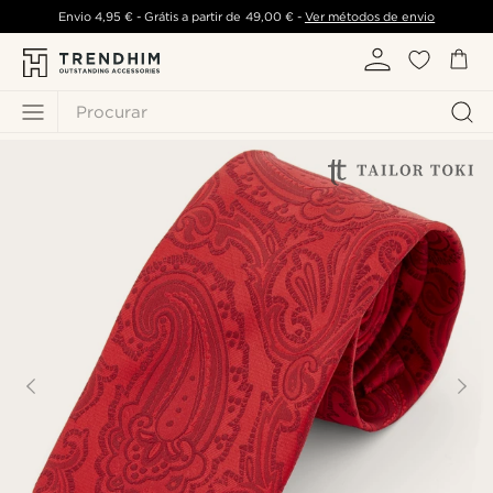
Envio
4,95 €
- Grátis a partir de
49,00 €
-
Ver métodos de envio
Procurar