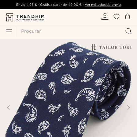
Envio
4,95 €
- Grátis a partir de
49,00 €
-
Ver métodos de envio
Procurar