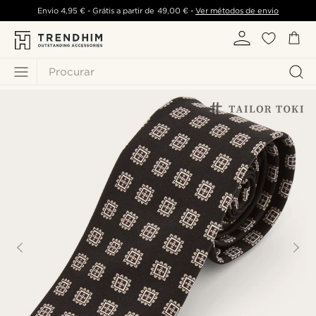
Envio
4,95 €
- Grátis a partir de
49,00 €
-
Ver métodos de envio
Procurar